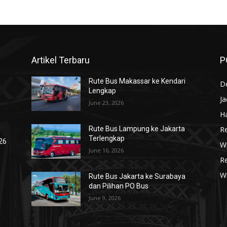
Artikel Terbaru
P
Rute Bus Makassar ke Kendari
De
Lengkap
J
June 23, 2026
Ha
R
Rute Bus Lampung ke Jakarta
Terlengkap
026
Wi
June 16, 2026
R
W
Rute Bus Jakarta ke Surabaya
dan Pilihan PO Bus
June 9, 2026