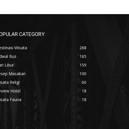
OPULAR CATEGORY
stinasi Wisata
268
adwal Bus
165
ri Libur
159
esep Masakan
100
sata Religi
60
eview Hotel
18
isata Fauna
18