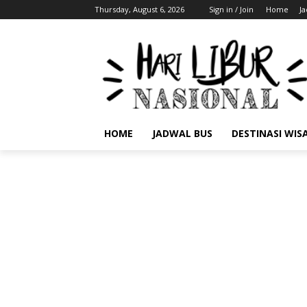
Thursday, August 6, 2026
Sign in / Join
Home
J
HOME
JADWAL BUS
DESTINASI WIS