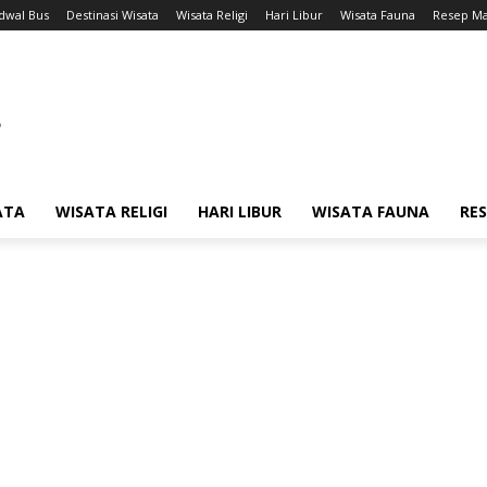
adwal Bus
Destinasi Wisata
Wisata Religi
Hari Libur
Wisata Fauna
Resep M
ATA
WISATA RELIGI
HARI LIBUR
WISATA FAUNA
RE