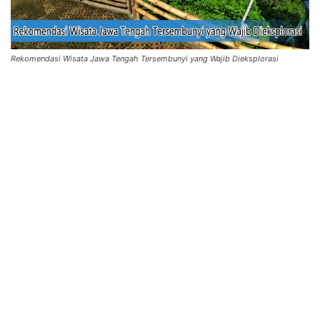
Rekomendasi Wisata Jawa Tengah Tersembunyi yang Wajib Dieksplorasi