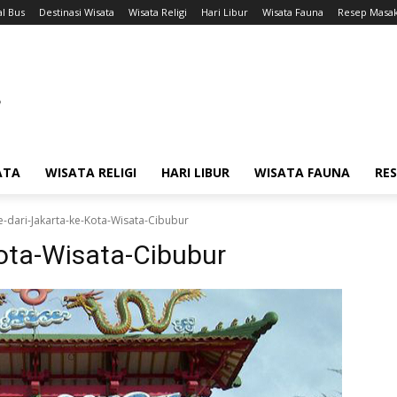
l Bus
Destinasi Wisata
Wisata Religi
Hari Libur
Wisata Fauna
Resep Masa
ATA
WISATA RELIGI
HARI LIBUR
WISATA FAUNA
RE
e-dari-Jakarta-ke-Kota-Wisata-Cibubur
Kota-Wisata-Cibubur