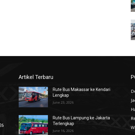
Artikel Terbaru
P
Rute Bus Makassar ke Kendari
De
Lengkap
J
June 23, 2026
Ha
R
Rute Bus Lampung ke Jakarta
Terlengkap
026
Wi
June 16, 2026