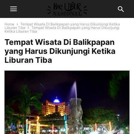
Home
Tempat Wisata Di Balikpapan yang Harus Dikunjungi Ketika
Liburan Tiba
Tempat Wisata Di Balikpapan yang Harus Dikunjungi
Ketika Liburan Tiba
Tempat Wisata Di Balikpapan
yang Harus Dikunjungi Ketika
Liburan Tiba