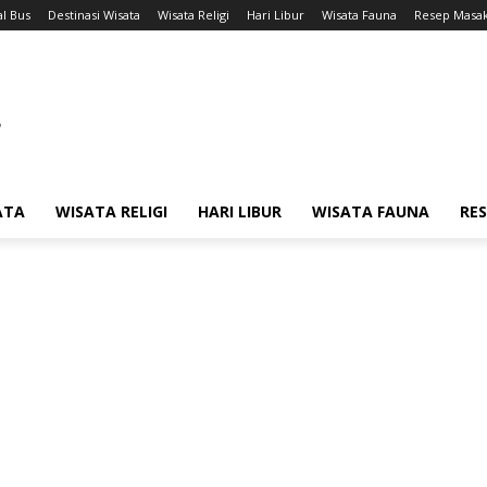
l Bus
Destinasi Wisata
Wisata Religi
Hari Libur
Wisata Fauna
Resep Masa
ATA
WISATA RELIGI
HARI LIBUR
WISATA FAUNA
RE