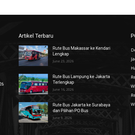
Artikel Terbaru
P
Rute Bus Makassar ke Kendari
De
Lengkap
J
June 23, 2026
Ha
R
Rute Bus Lampung ke Jakarta
Terlengkap
026
Wi
June 16, 2026
R
W
Rute Bus Jakarta ke Surabaya
dan Pilihan PO Bus
June 9, 2026