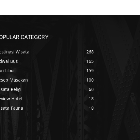
OPULAR CATEGORY
stinasi Wisata
268
adwal Bus
165
ri Libur
159
esep Masakan
100
sata Religi
60
eview Hotel
18
isata Fauna
18