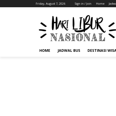
Friday, August 7, 2026
Sign in / Join
Home
Jadwa
HOME
JADWAL BUS
DESTINASI WIS