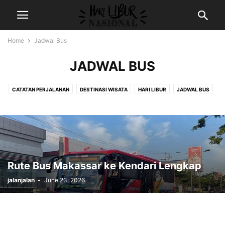
Home
Jadwal Bus
JADWAL BUS
CATATAN PERJALANAN
DESTINASI WISATA
HARI LIBUR
JADWAL BUS
RESEP MASAKAN
REVIEW HOTEL
VIDEO JALAN-JALAN
WISATA FAUNA
WISATA RELIGI
Rute Bus Makassar ke Kendari Lengkap
jalanjalan
-
June 23, 2026