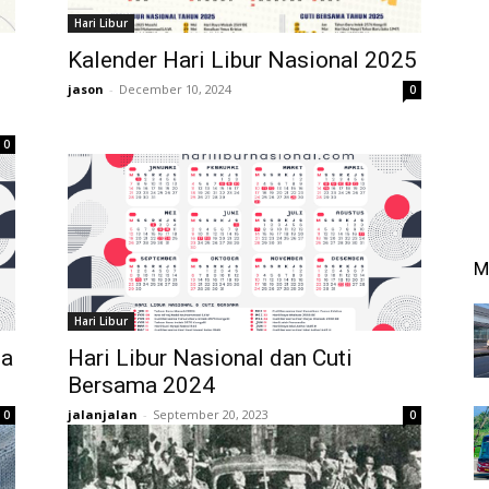
Hari Libur
i
Kalender Hari Libur Nasional 2025
jason
-
December 10, 2024
0
0
M
Hari Libur
ma
Hari Libur Nasional dan Cuti
Bersama 2024
jalanjalan
-
September 20, 2023
0
0