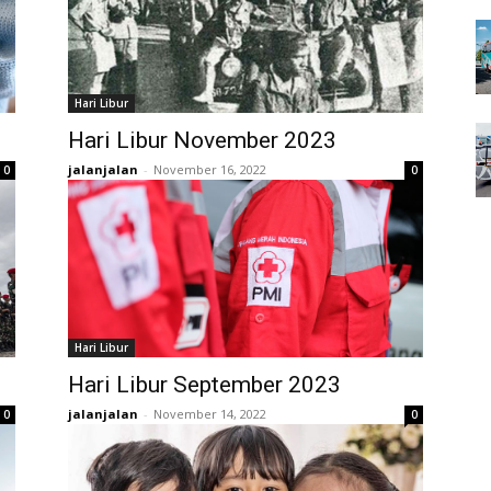
Hari Libur
Hari Libur November 2023
jalanjalan
-
November 16, 2022
0
0
Hari Libur
Hari Libur September 2023
jalanjalan
-
November 14, 2022
0
0