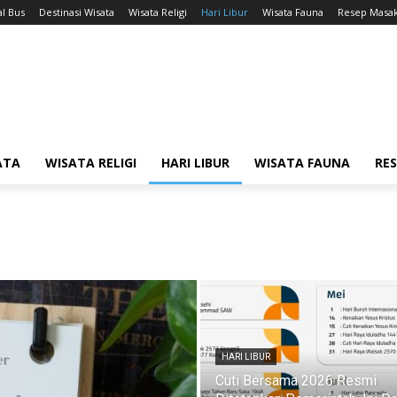
l Bus
Destinasi Wisata
Wisata Religi
Hari Libur
Wisata Fauna
Resep Masa
ATA
WISATA RELIGI
HARI LIBUR
WISATA FAUNA
RE
HARI LIBUR
Cuti Bersama 2026 Resmi