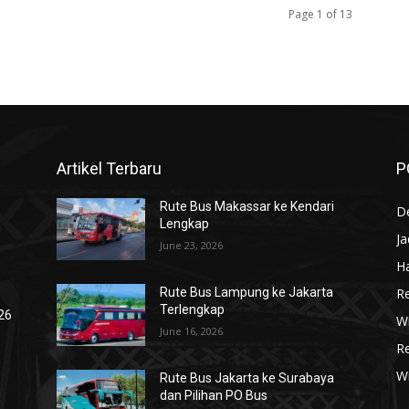
Page 1 of 13
Artikel Terbaru
P
Rute Bus Makassar ke Kendari
De
Lengkap
J
June 23, 2026
Ha
R
Rute Bus Lampung ke Jakarta
Terlengkap
026
Wi
June 16, 2026
R
W
Rute Bus Jakarta ke Surabaya
dan Pilihan PO Bus