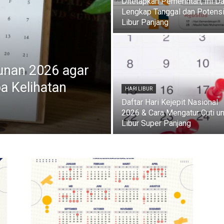
Ditetapkan Pemerintah, Ini Da
Lengkap Tanggal dan Potens
Libur Panjang
unan 2026 agar
pa Kelihatan
HARI LIBUR
Daftar Hari Kejepit Nasional
2026 & Cara Mengatur Cuti u
Libur Super Panjang