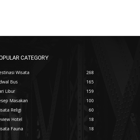
OPULAR CATEGORY
stinasi Wisata
268
adwal Bus
165
ri Libur
159
esep Masakan
100
sata Religi
60
eview Hotel
18
isata Fauna
18