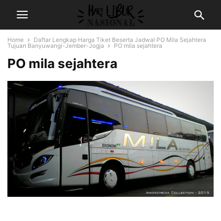
Home
Daftar Lengkap Harga Tiket Beserta Jadwal PO Mila Sejahtera
Tujuan Banyuwangi-Jember-Jogja
PO mila sejahtera
PO mila sejahtera