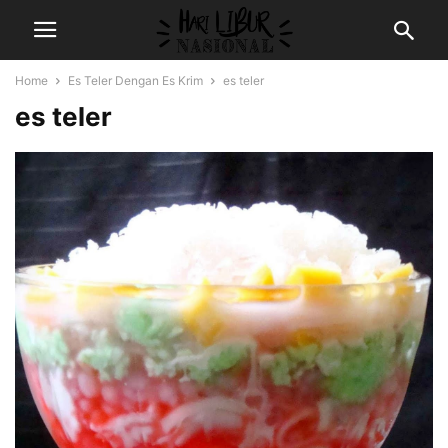
Home
Es Teler Dengan Es Krim
es teler
es teler