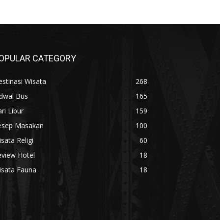
OPULAR CATEGORY
stinasi Wisata
268
adwal Bus
165
ri Libur
159
esep Masakan
100
sata Religi
60
eview Hotel
18
isata Fauna
18