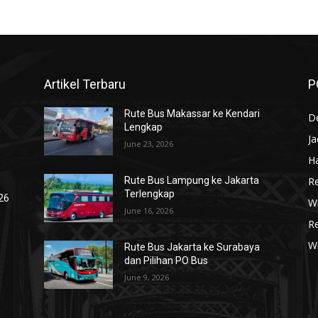
Artikel Terbaru
P
Rute Bus Makassar ke Kendari
De
Lengkap
J
June 23, 2026
Ha
R
Rute Bus Lampung ke Jakarta
Terlengkap
026
Wi
June 16, 2026
R
W
Rute Bus Jakarta ke Surabaya
dan Pilihan PO Bus
June 9, 2026