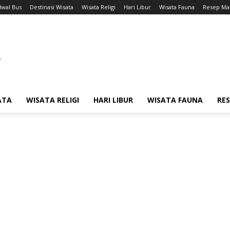
dwal Bus
Destinasi Wisata
Wisata Religi
Hari Libur
Wisata Fauna
Resep Ma
ATA
WISATA RELIGI
HARI LIBUR
WISATA FAUNA
RE