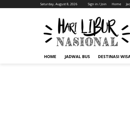
Saturday, August 8, 2026
Sign in / Join
Home
Ja
HOME
JADWAL BUS
DESTINASI WIS