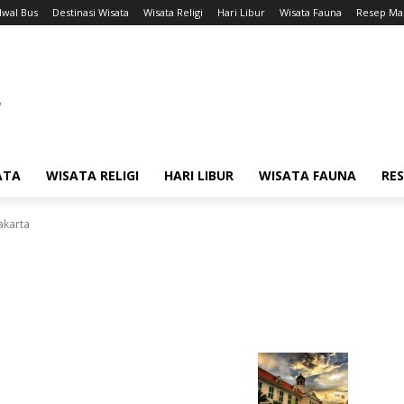
dwal Bus
Destinasi Wisata
Wisata Religi
Hari Libur
Wisata Fauna
Resep Ma
ATA
WISATA RELIGI
HARI LIBUR
WISATA FAUNA
RE
akarta