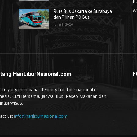
R
W
Rute Bus Jakarta ke Surabaya
dan Pilihan PO Bus
June 9, 2026
tang HariLiburNasional.com
F
ite yang membahas tentang hari libur nasional di
nesia, Cuti Bersama, Jadwal Bus, Resep Makanan dan
inasi Wisata.
act us:
info@hariliburnasional.com