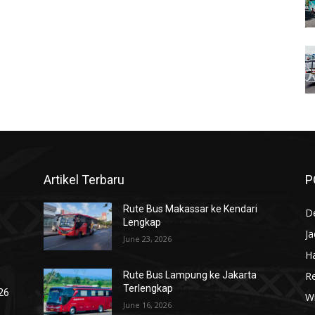
Artikel Terbaru
P
Rute Bus Makassar ke Kendari
De
Lengkap
J
June 23, 2026
Ha
R
Rute Bus Lampung ke Jakarta
Terlengkap
026
Wi
June 16, 2026