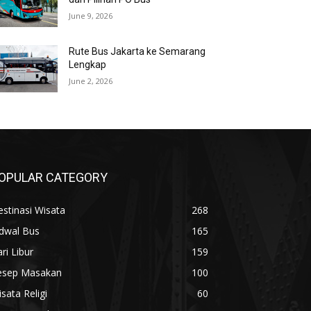
June 9, 2026
Rute Bus Jakarta ke Semarang
Lengkap
June 2, 2026
OPULAR CATEGORY
stinasi Wisata
268
adwal Bus
165
ri Libur
159
esep Masakan
100
sata Religi
60