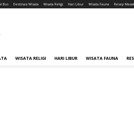
l Bus
Destinasi Wisata
Wisata Religi
Hari Libur
Wisata Fauna
Resep Masa
ATA
WISATA RELIGI
HARI LIBUR
WISATA FAUNA
RE