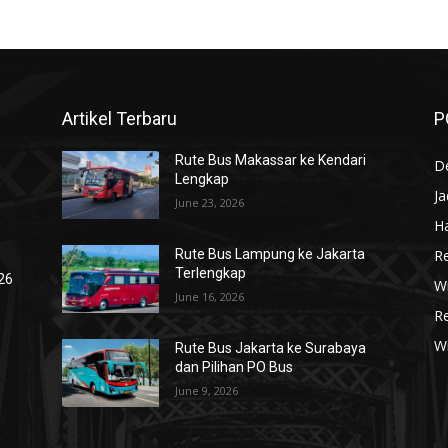
Artikel Terbaru
P
Rute Bus Makassar ke Kendari
De
Lengkap
J
June 23, 2026
Ha
R
Rute Bus Lampung ke Jakarta
Terlengkap
026
Wi
June 16, 2026
R
W
Rute Bus Jakarta ke Surabaya
dan Pilihan PO Bus
June 9, 2026