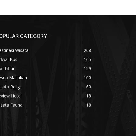
OPULAR CATEGORY
stinasi Wisata
268
adwal Bus
165
ri Libur
159
esep Masakan
100
sata Religi
60
eview Hotel
18
isata Fauna
18