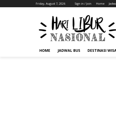
Friday, August 7, 2026
Sign in / Join
Home
Jadwa
HOME
JADWAL BUS
DESTINASI WIS