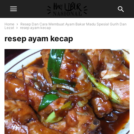
Home
Resep Dan Cara Membuat Ayam Bakar Madu Spesial Gurih Dan
Lezat
resep ayam kecap
resep ayam kecap