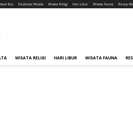
adwal Bus
Destinasi Wisata
Wisata Religi
Hari Libur
Wisata Fauna
Resep M
ATA
WISATA RELIGI
HARI LIBUR
WISATA FAUNA
RE