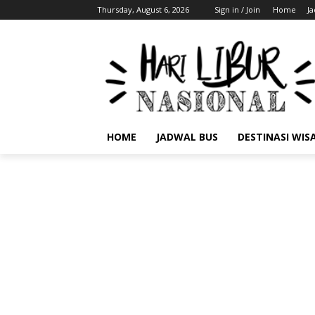
Thursday, August 6, 2026
Sign in / Join
Home
J
HOME
JADWAL BUS
DESTINASI WIS