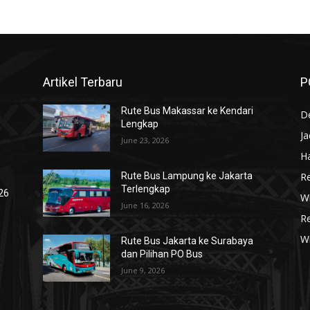
Artikel Terbaru
P
Rute Bus Makassar ke Kendari
De
Lengkap
J
June 23, 2026
Ha
R
Rute Bus Lampung ke Jakarta
Terlengkap
026
Wi
June 16, 2026
R
W
Rute Bus Jakarta ke Surabaya
dan Pilihan PO Bus
June 9, 2026