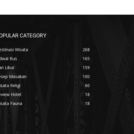
OPULAR CATEGORY
stinasi Wisata
268
adwal Bus
165
ri Libur
159
esep Masakan
100
sata Religi
60
eview Hotel
18
isata Fauna
18