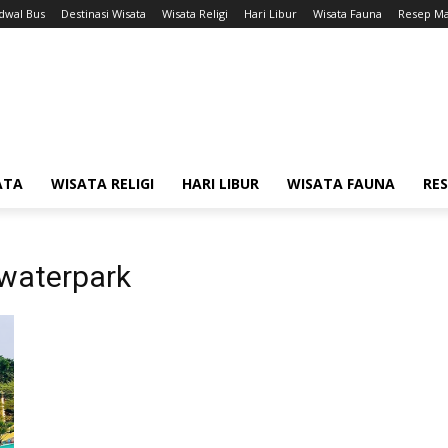
adwal Bus
Destinasi Wisata
Wisata Religi
Hari Libur
Wisata Fauna
Resep M
ATA
WISATA RELIGI
HARI LIBUR
WISATA FAUNA
RE
 waterpark