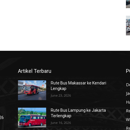
Artikel Terbaru
P
Rute Bus Makassar ke Kendari
De
Lengkap
J
June 23, 2026
Ha
R
Rute Bus Lampung ke Jakarta
Terlengkap
026
Wi
June 16, 2026
R