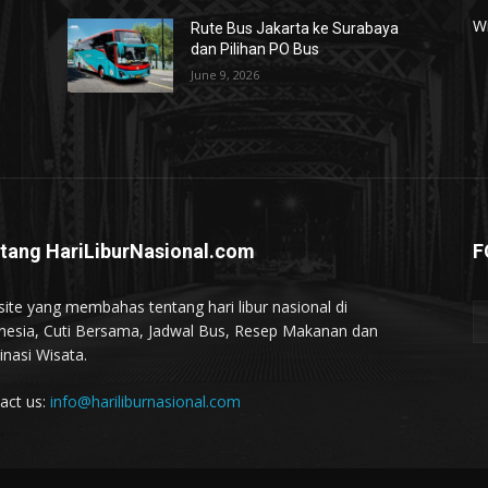
W
Rute Bus Jakarta ke Surabaya
dan Pilihan PO Bus
June 9, 2026
tang HariLiburNasional.com
F
ite yang membahas tentang hari libur nasional di
nesia, Cuti Bersama, Jadwal Bus, Resep Makanan dan
inasi Wisata.
act us:
info@hariliburnasional.com