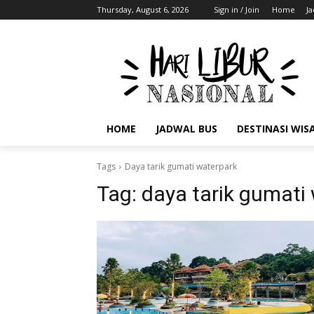
Thursday, August 6, 2026
Sign in / Join
Home
J
HOME
JADWAL BUS
DESTINASI WIS
Tags
Daya tarik gumati waterpark
Tag:
daya tarik gumati