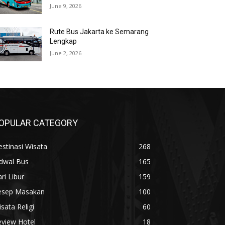
June 9, 2026
Rute Bus Jakarta ke Semarang
Lengkap
June 2, 2026
OPULAR CATEGORY
stinasi Wisata
268
adwal Bus
165
ri Libur
159
esep Masakan
100
sata Religi
60
eview Hotel
18