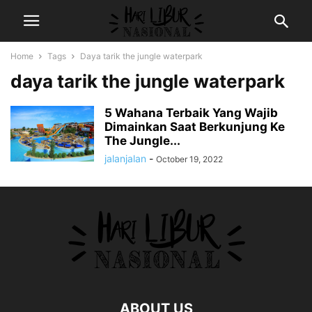
Home
Tags
Daya tarik the jungle waterpark
daya tarik the jungle waterpark
5 Wahana Terbaik Yang Wajib
Dimainkan Saat Berkunjung Ke
The Jungle...
jalanjalan
-
October 19, 2022
ABOUT US