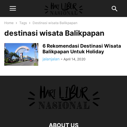
Home
Tags
Destinasi wisata Balikpapan
destinasi wisata Balikpapan
6 Rekomendasi Destinasi Wisata
Balikpapan Untuk Holiday
jalanjalan
-
April 14, 2020
ABOUT US