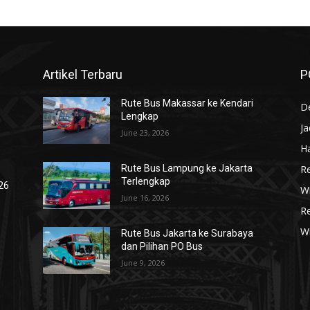
Artikel Terbaru
P
Rute Bus Makassar ke Kendari
De
Lengkap
J
June 23, 2026
Ha
R
Rute Bus Lampung ke Jakarta
Terlengkap
026
Wi
June 16, 2026
R
W
Rute Bus Jakarta ke Surabaya
dan Pilihan PO Bus
June 9, 2026