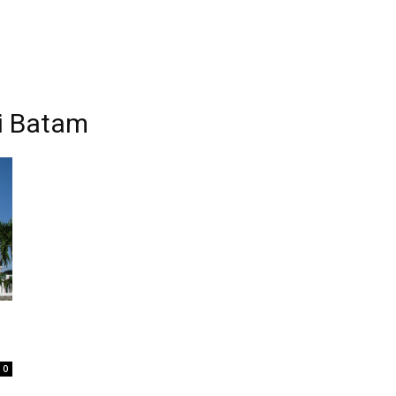
di Batam
0