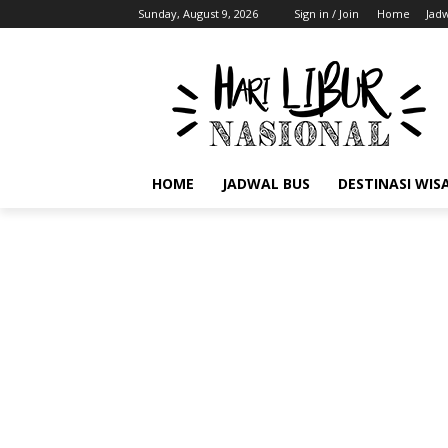
Sunday, August 9, 2026
Sign in / Join
Home
Jad
HOME
JADWAL BUS
DESTINASI WIS