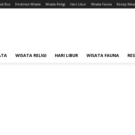
wal Bus
Destinasi Wisata
Wisata Religi
Hari Libur
Wisata Fauna
Resep Mas
ATA
WISATA RELIGI
HARI LIBUR
WISATA FAUNA
RE