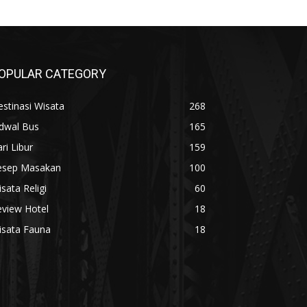
OPULAR CATEGORY
stinasi Wisata
268
adwal Bus
165
ri Libur
159
esep Masakan
100
sata Religi
60
eview Hotel
18
isata Fauna
18