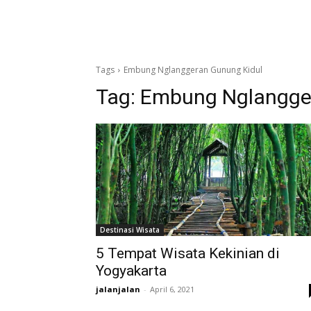
Tags
Embung Nglanggeran Gunung Kidul
Tag:
Embung Nglangger
Destinasi Wisata
5 Tempat Wisata Kekinian di
Yogyakarta
jalanjalan
-
April 6, 2021