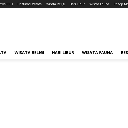
adwal Bus
Destinasi Wisata
Wisata Religi
Hari Libur
Wisata Fauna
Resep M
ATA
WISATA RELIGI
HARI LIBUR
WISATA FAUNA
RE