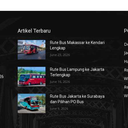
Artikel Terbaru
P
Rute Bus Makassar ke Kendari
De
Lengkap
J
June 23, 2026
Ha
R
Rute Bus Lampung ke Jakarta
Terlengkap
026
Wi
June 16, 2026
R
W
Rute Bus Jakarta ke Surabaya
dan Pilihan PO Bus
June 9, 2026