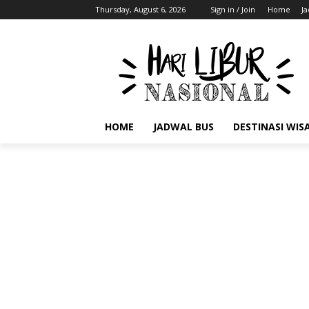
Thursday, August 6, 2026
Sign in / Join
Home
J
HOME
JADWAL BUS
DESTINASI WIS