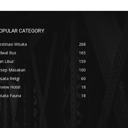
OPULAR CATEGORY
stinasi Wisata
268
adwal Bus
165
ri Libur
159
esep Masakan
100
sata Religi
60
eview Hotel
18
isata Fauna
18