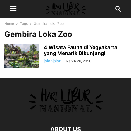
Home
Tags
Gembira Loka Zoo
Gembira Loka Zoo
4 Wisata Fauna di Yogyakarta
yang Menarik Dikunjungi
jalanjalan
-
March 26, 2020
ABOUT US