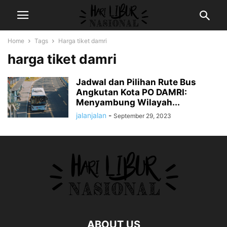
Home
Tags
Harga tiket damri
harga tiket damri
Jadwal dan Pilihan Rute Bus
Angkutan Kota PO DAMRI:
Menyambung Wilayah...
jalanjalan
-
September 29, 2023
ABOUT US