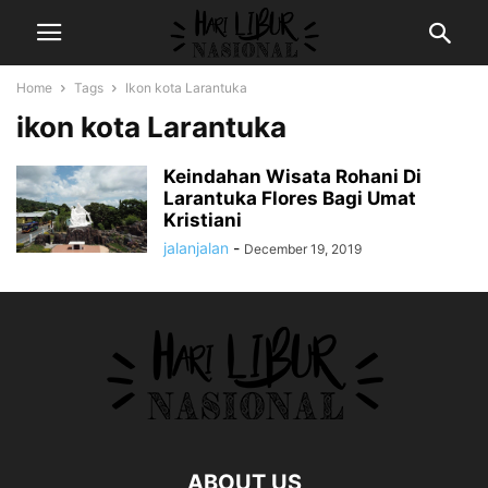
Home
Tags
Ikon kota Larantuka
ikon kota Larantuka
Keindahan Wisata Rohani Di
Larantuka Flores Bagi Umat
Kristiani
jalanjalan
-
December 19, 2019
ABOUT US