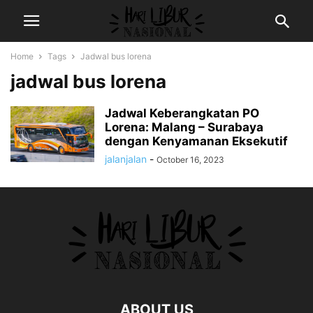
Home
Tags
Jadwal bus lorena
jadwal bus lorena
Jadwal Keberangkatan PO
Lorena: Malang – Surabaya
dengan Kenyamanan Eksekutif
jalanjalan
-
October 16, 2023
ABOUT US