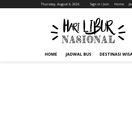
Thursday, August 6, 2026
Sign in / Join
Home
J
HOME
JADWAL BUS
DESTINASI WIS