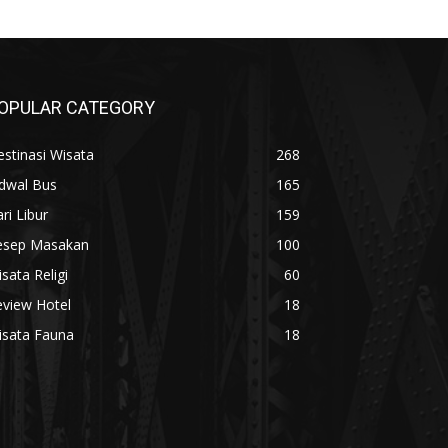
OPULAR CATEGORY
stinasi Wisata
268
adwal Bus
165
ri Libur
159
esep Masakan
100
sata Religi
60
eview Hotel
18
isata Fauna
18