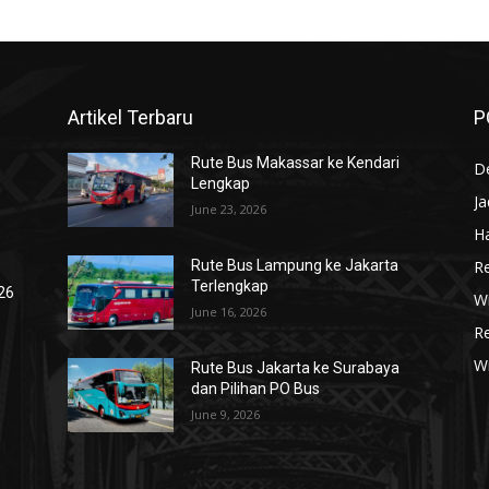
Artikel Terbaru
P
Rute Bus Makassar ke Kendari
De
Lengkap
J
June 23, 2026
Ha
R
Rute Bus Lampung ke Jakarta
Terlengkap
026
Wi
June 16, 2026
R
W
Rute Bus Jakarta ke Surabaya
dan Pilihan PO Bus
June 9, 2026