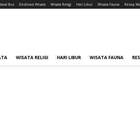
adwal Bus
Destinasi Wisata
Wisata Religi
Hari Libur
Wisata Fauna
Resep M
ATA
WISATA RELIGI
HARI LIBUR
WISATA FAUNA
RE