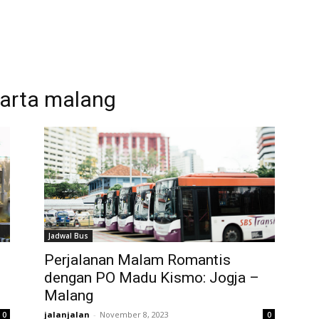
karta malang
Jadwal Bus
Perjalanan Malam Romantis
dengan PO Madu Kismo: Jogja –
Malang
jalanjalan
-
November 8, 2023
0
0