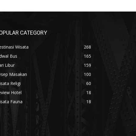
OPULAR CATEGORY
stinasi Wisata
268
adwal Bus
165
ri Libur
159
esep Masakan
100
sata Religi
60
eview Hotel
18
isata Fauna
18