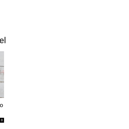
el
go
0