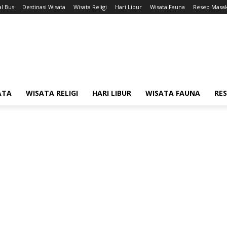
l Bus
Destinasi Wisata
Wisata Religi
Hari Libur
Wisata Fauna
Resep Masa
ATA
WISATA RELIGI
HARI LIBUR
WISATA FAUNA
RE