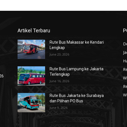
Artikel Terbaru
P
Rute Bus Makassar ke Kendari
De
Lengkap
J
June 23, 2026
Ha
R
Rute Bus Lampung ke Jakarta
Terlengkap
026
Wi
June 16, 2026
R
W
Rute Bus Jakarta ke Surabaya
dan Pilihan PO Bus
June 9, 2026