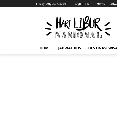
Friday, August 7, 2026
Sign in / Join
Home
Jadwa
HOME
JADWAL BUS
DESTINASI WIS