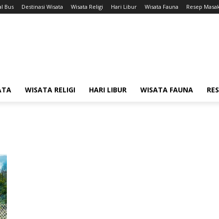
l Bus
Destinasi Wisata
Wisata Religi
Hari Libur
Wisata Fauna
Resep Masa
ATA
WISATA RELIGI
HARI LIBUR
WISATA FAUNA
RE