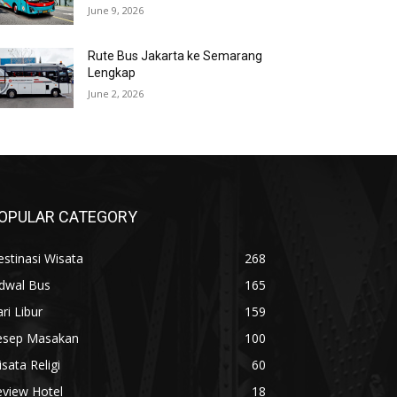
June 9, 2026
Rute Bus Jakarta ke Semarang
Lengkap
June 2, 2026
OPULAR CATEGORY
stinasi Wisata
268
adwal Bus
165
ri Libur
159
esep Masakan
100
sata Religi
60
eview Hotel
18