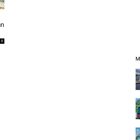
an
0
M