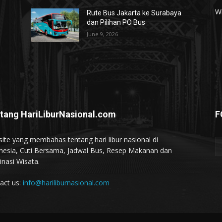
W
Rute Bus Jakarta ke Surabaya
dan Pilihan PO Bus
June 9, 2026
tang HariLiburNasional.com
F
ite yang membahas tentang hari libur nasional di
nesia, Cuti Bersama, Jadwal Bus, Resep Makanan dan
inasi Wisata.
act us:
info@hariliburnasional.com