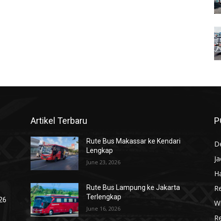
Artikel Terbaru
P
Rute Bus Makassar ke Kendari
De
Lengkap
J
June 23, 2026
Ha
R
Rute Bus Lampung ke Jakarta
Terlengkap
026
Wi
June 16, 2026
R