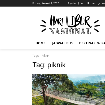
Friday, August 7, 2026
Sign in / Join
Home
Jadwa
HOME
JADWAL BUS
DESTINASI WIS
Tags
Piknik
Tag:
piknik