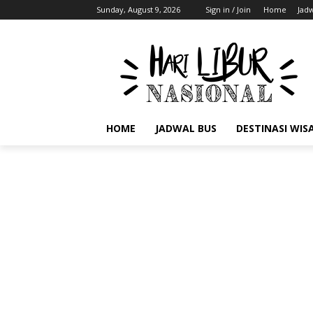
Sunday, August 9, 2026
Sign in / Join
Home
Jad
HOME
JADWAL BUS
DESTINASI WIS