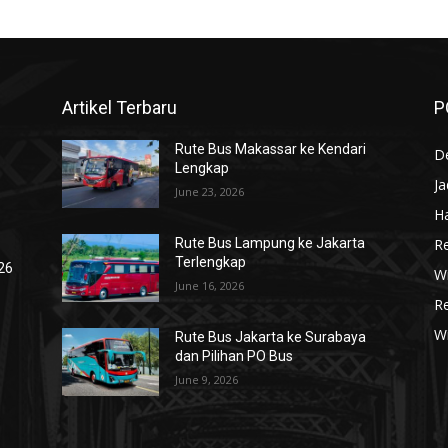
Artikel Terbaru
P
Rute Bus Makassar ke Kendari
De
Lengkap
J
June 23, 2026
Ha
R
Rute Bus Lampung ke Jakarta
Terlengkap
026
Wi
June 16, 2026
R
W
Rute Bus Jakarta ke Surabaya
dan Pilihan PO Bus
June 9, 2026