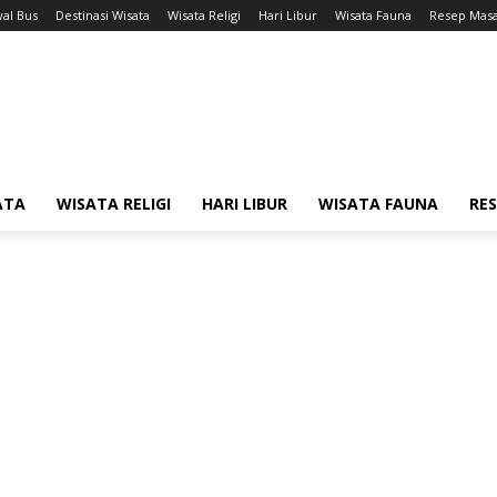
wal Bus
Destinasi Wisata
Wisata Religi
Hari Libur
Wisata Fauna
Resep Mas
ATA
WISATA RELIGI
HARI LIBUR
WISATA FAUNA
RE