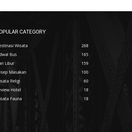
OPULAR CATEGORY
stinasi Wisata
268
adwal Bus
165
ri Libur
159
esep Masakan
100
sata Religi
60
eview Hotel
18
isata Fauna
18