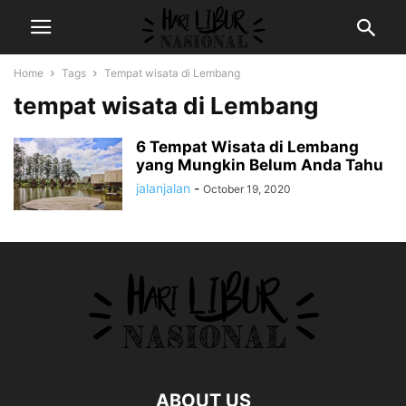
Home
Tags
Tempat wisata di Lembang
tempat wisata di Lembang
6 Tempat Wisata di Lembang
yang Mungkin Belum Anda Tahu
jalanjalan
-
October 19, 2020
ABOUT US