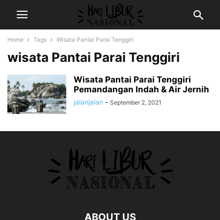
Home
Tags
Wisata Pantai Parai Tenggiri
wisata Pantai Parai Tenggiri
Wisata Pantai Parai Tenggiri
Pemandangan Indah & Air Jernih
jalanjalan
-
September 2, 2021
ABOUT US