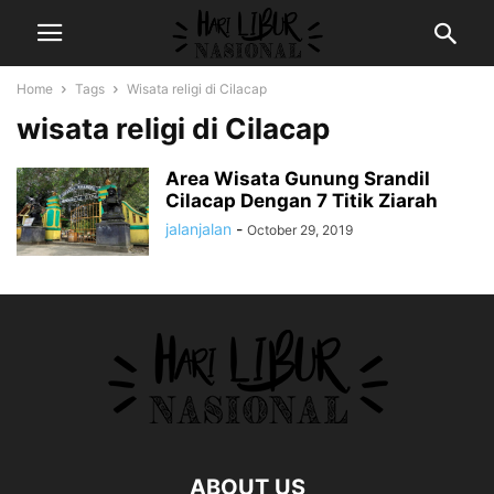
Home
Tags
Wisata religi di Cilacap
wisata religi di Cilacap
Area Wisata Gunung Srandil
Cilacap Dengan 7 Titik Ziarah
jalanjalan
-
October 29, 2019
ABOUT US