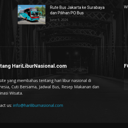
W
Rute Bus Jakarta ke Surabaya
dan Pilihan PO Bus
June 9, 2026
tang HariLiburNasional.com
F
ite yang membahas tentang hari libur nasional di
nesia, Cuti Bersama, Jadwal Bus, Resep Makanan dan
inasi Wisata.
act us:
info@hariliburnasional.com