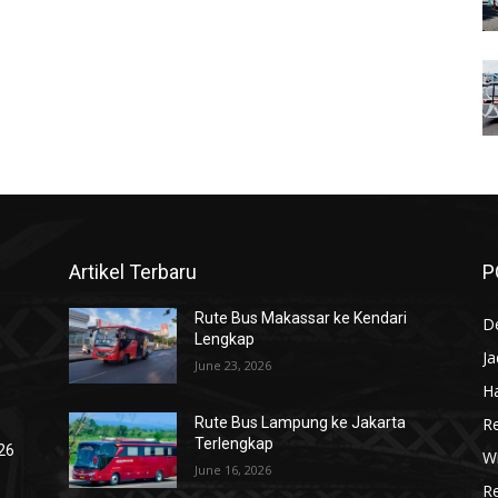
Artikel Terbaru
P
Rute Bus Makassar ke Kendari
De
Lengkap
J
June 23, 2026
Ha
R
Rute Bus Lampung ke Jakarta
Terlengkap
026
Wi
June 16, 2026
R