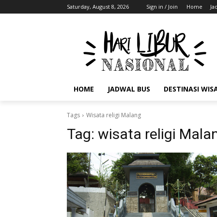
Saturday, August 8, 2026
Sign in / Join
Home
Ja
HOME
JADWAL BUS
DESTINASI WIS
Tags
Wisata religi Malang
Tag:
wisata religi Mala