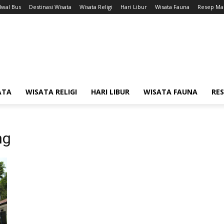
dwal Bus
Destinasi Wisata
Wisata Religi
Hari Libur
Wisata Fauna
Resep Ma
ATA
WISATA RELIGI
HARI LIBUR
WISATA FAUNA
RE
ng