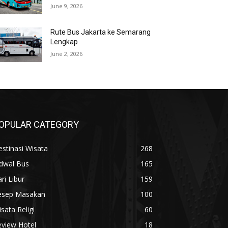
June 9, 2026
Rute Bus Jakarta ke Semarang
Lengkap
June 2, 2026
OPULAR CATEGORY
stinasi Wisata
268
adwal Bus
165
ri Libur
159
esep Masakan
100
sata Religi
60
eview Hotel
18