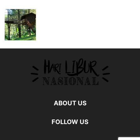
ABOUT US
FOLLOW US