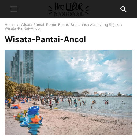
Home
Wisata Rumah Pohon Bekasi Bernuansa Alam yang Sejuk
Wisata-Pantai-Ancol
Wisata-Pantai-Ancol