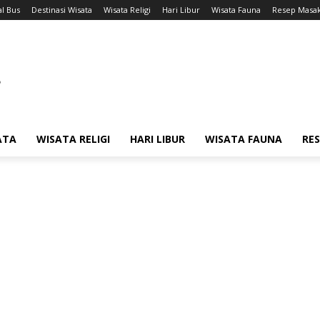
l Bus
Destinasi Wisata
Wisata Religi
Hari Libur
Wisata Fauna
Resep Masa
ATA
WISATA RELIGI
HARI LIBUR
WISATA FAUNA
RE