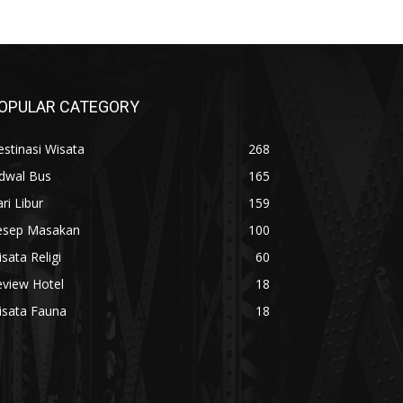
OPULAR CATEGORY
stinasi Wisata
268
adwal Bus
165
ri Libur
159
esep Masakan
100
sata Religi
60
eview Hotel
18
isata Fauna
18