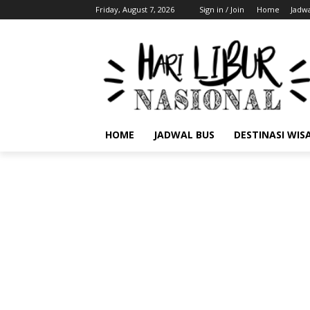
Friday, August 7, 2026
Sign in / Join
Home
Jadwa
HOME
JADWAL BUS
DESTINASI WIS