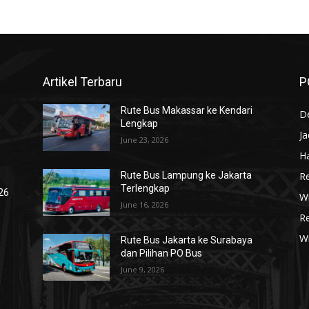
Artikel Terbaru
P
Rute Bus Makassar ke Kendari
De
Lengkap
J
June 23, 2026
Ha
R
Rute Bus Lampung ke Jakarta
Terlengkap
026
Wi
June 16, 2026
R
W
Rute Bus Jakarta ke Surabaya
dan Pilihan PO Bus
June 9, 2026