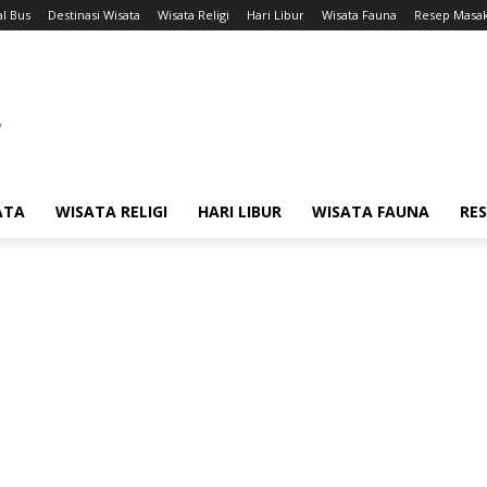
l Bus
Destinasi Wisata
Wisata Religi
Hari Libur
Wisata Fauna
Resep Masa
ATA
WISATA RELIGI
HARI LIBUR
WISATA FAUNA
RE