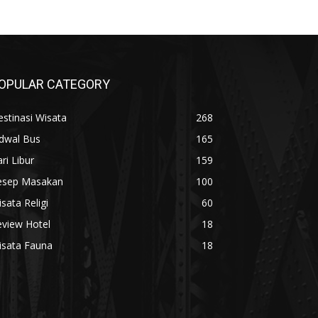
OPULAR CATEGORY
stinasi Wisata
268
adwal Bus
165
ri Libur
159
esep Masakan
100
sata Religi
60
eview Hotel
18
isata Fauna
18