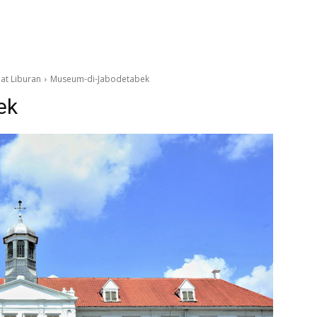
at Liburan
Museum-di-Jabodetabek
ek