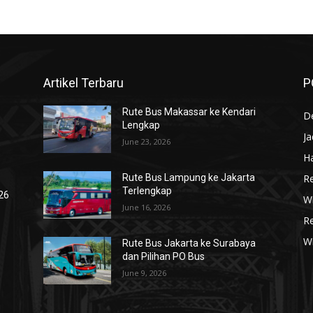
Artikel Terbaru
P
Rute Bus Makassar ke Kendari
De
Lengkap
J
June 23, 2026
Ha
R
Rute Bus Lampung ke Jakarta
Terlengkap
026
Wi
June 16, 2026
R
W
Rute Bus Jakarta ke Surabaya
dan Pilihan PO Bus
June 9, 2026