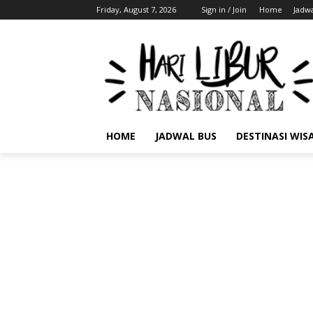
Friday, August 7, 2026
Sign in / Join
Home
Jadwa
HOME
JADWAL BUS
DESTINASI WIS