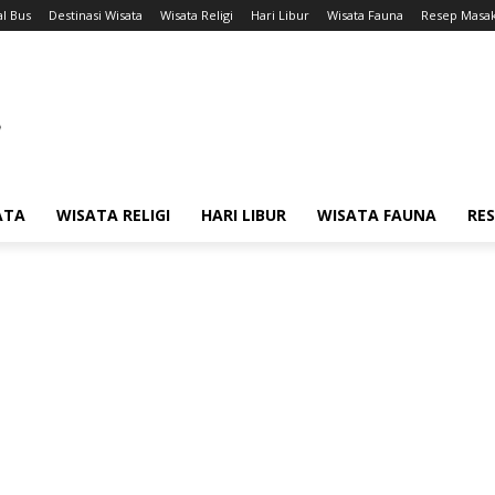
l Bus
Destinasi Wisata
Wisata Religi
Hari Libur
Wisata Fauna
Resep Masa
ATA
WISATA RELIGI
HARI LIBUR
WISATA FAUNA
RE