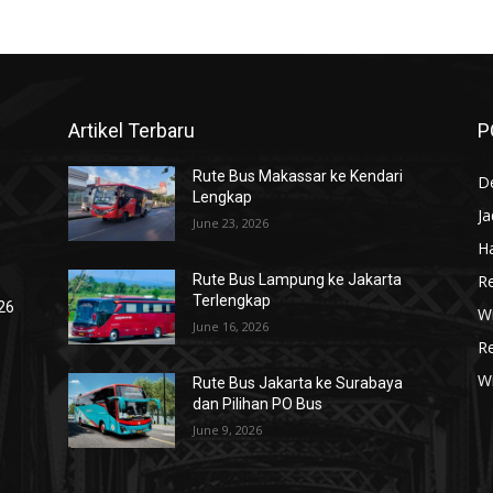
Artikel Terbaru
P
Rute Bus Makassar ke Kendari
De
Lengkap
J
June 23, 2026
Ha
R
Rute Bus Lampung ke Jakarta
Terlengkap
026
Wi
June 16, 2026
R
W
Rute Bus Jakarta ke Surabaya
dan Pilihan PO Bus
June 9, 2026