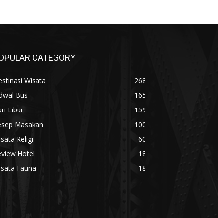
OPULAR CATEGORY
stinasi Wisata
268
adwal Bus
165
ri Libur
159
esep Masakan
100
sata Religi
60
eview Hotel
18
isata Fauna
18