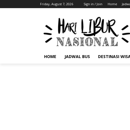
Friday, August 7, 2026
Sign in / Join
Home
Jadwa
HOME
JADWAL BUS
DESTINASI WIS