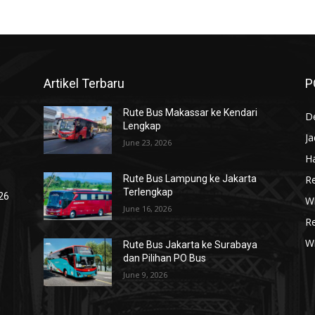
Artikel Terbaru
P
Rute Bus Makassar ke Kendari
De
Lengkap
J
June 23, 2026
Ha
R
Rute Bus Lampung ke Jakarta
Terlengkap
026
Wi
June 16, 2026
R
W
Rute Bus Jakarta ke Surabaya
dan Pilihan PO Bus
June 9, 2026