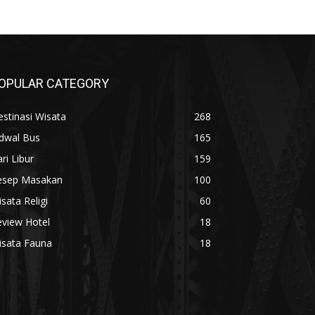
OPULAR CATEGORY
stinasi Wisata
268
adwal Bus
165
ri Libur
159
esep Masakan
100
sata Religi
60
eview Hotel
18
isata Fauna
18