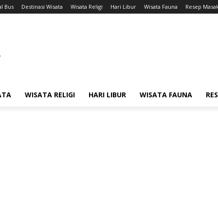
l Bus
Destinasi Wisata
Wisata Religi
Hari Libur
Wisata Fauna
Resep Masa
ATA
WISATA RELIGI
HARI LIBUR
WISATA FAUNA
RE