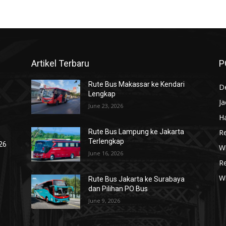
Artikel Terbaru
P
Rute Bus Makassar ke Kendari
De
Lengkap
J
June 23, 2026
Ha
R
Rute Bus Lampung ke Jakarta
Terlengkap
026
Wi
June 16, 2026
R
W
Rute Bus Jakarta ke Surabaya
dan Pilihan PO Bus
June 9, 2026