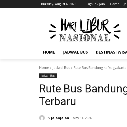
Thursday, August 6, 2026
Sign in / Join
Home
J
HOME
JADWAL BUS
DESTINASI WIS
Home
Jadwal Bus
Rute Bus Bandung ke Yogyakarta
Jadwal Bus
Rute Bus Bandung
Terbaru
By
jalanjalan
May 11, 2026