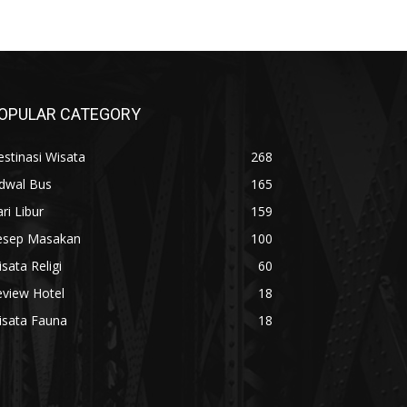
OPULAR CATEGORY
stinasi Wisata
268
adwal Bus
165
ri Libur
159
esep Masakan
100
sata Religi
60
eview Hotel
18
isata Fauna
18