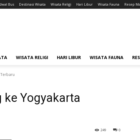
adwal Bus
Destinasi Wisata
Wisata Religi
Hari Libur
Wisata Fauna
Resep M
ATA
WISATA RELIGI
HARI LIBUR
WISATA FAUNA
RE
 Terbaru
 ke Yogyakarta
249
0