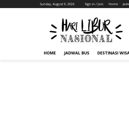
Sunday, August 9, 2026
Sign in / Join
Home
Jad
HOME
JADWAL BUS
DESTINASI WIS