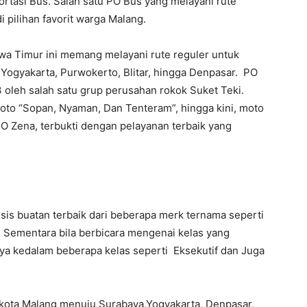
tasi Bus. Salah satu PO Bus yang melayani rute
pilihan favorit warga Malang.
wa Timur ini memang melayani rute reguler untuk
 Yogyakarta, Purwokerto, Blitar, hingga Denpasar. PO
 oleh salah satu grup perusahan rokok Suket Teki.
to “Sopan, Nyaman, Dan Tenteram”, hingga kini, moto
O Zena, terbukti dengan pelayanan terbaik yang
s buatan terbaik dari beberapa merk ternama seperti
 Sementara bila berbicara mengenai kelas yang
ya kedalam beberapa kelas seperti Eksekutif dan Juga
i kota Malang menuju Surabaya,Yogyakarta, Denpasar,