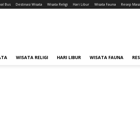
wal Bus
Destinasi Wisata
Wisata Religi
Hari Libur
Wisata Fauna
Resep Mas
ATA
WISATA RELIGI
HARI LIBUR
WISATA FAUNA
RE