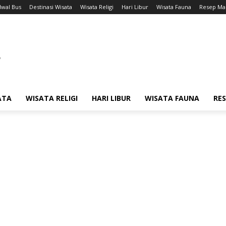
dwal Bus
Destinasi Wisata
Wisata Religi
Hari Libur
Wisata Fauna
Resep Ma
ATA
WISATA RELIGI
HARI LIBUR
WISATA FAUNA
RE