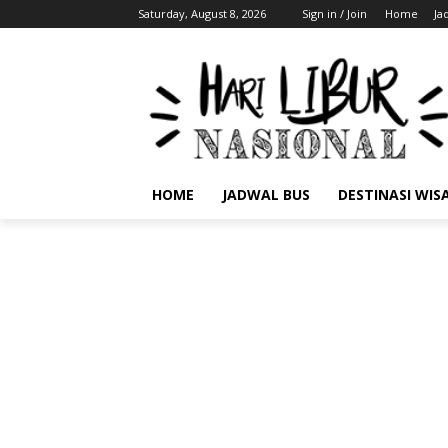
Saturday, August 8, 2026
Sign in / Join
Home
Ja
HOME
JADWAL BUS
DESTINASI WIS