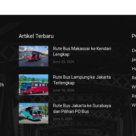
Artikel Terbaru
P
Rute Bus Makassar ke Kendari
De
Lengkap
J
June 23, 2026
Ha
R
Rute Bus Lampung ke Jakarta
Terlengkap
026
Wi
June 16, 2026
R
W
Rute Bus Jakarta ke Surabaya
dan Pilihan PO Bus
June 9, 2026