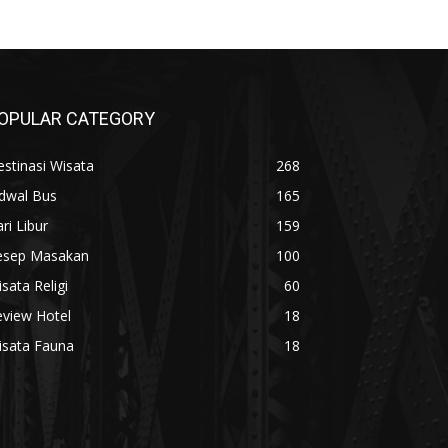
OPULAR CATEGORY
stinasi Wisata
268
adwal Bus
165
ri Libur
159
esep Masakan
100
sata Religi
60
eview Hotel
18
isata Fauna
18