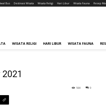
dwal Bus
Destinasi Wisata
Wisata Religi
Hari Libur
Wisata Fauna
Resep Ma
ATA
WISATA RELIGI
HARI LIBUR
WISATA FAUNA
RE
r 2021
564
0