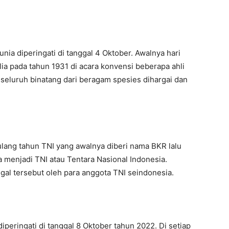
ia diperingati di tanggal 4 Oktober. Awalnya hari
alia pada tahun 1931 di acara konvensi beberapa ahli
 seluruh binatang dari beragam spesies dihargai dan
 ulang tahun TNI yang awalnya diberi nama BKR lalu
menjadi TNI atau Tentara Nasional Indonesia.
ggal tersebut oleh para anggota TNI seindonesia.
peringati di tanggal 8 Oktober tahun 2022. Di setiap