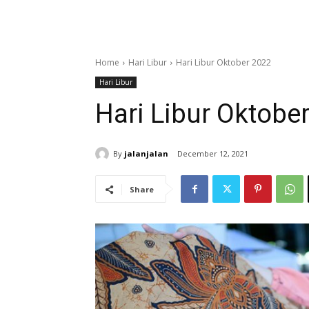
Home
Hari Libur
Hari Libur Oktober 2022
Hari Libur
Hari Libur Oktobe
By
jalanjalan
December 12, 2021
Share