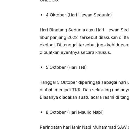
4 Oktober (Hari Hewan Sedunia)
Hari Binatang Sedunia atau Hari Hewan Sedun
libur panjang 2022 tersebut dilakukan di It
ekologi. Di tanggal tersebut juga kehidupan
dibuatkan eventnya secara khusus.
5 Oktober (Hari TNI)
Tanggal 5 Oktober diperingati sebagai hari
diubah menjadi TKR. Dan sekarang namanya 
Biasanya diadakan suatu acara resmi di tan
8 Oktober (Hari Maulid Nabi)
Peringatan hari lahir Nabi Muhammad SAW di