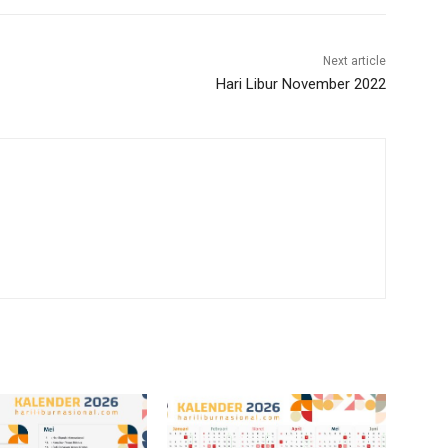
Next article
Hari Libur November 2022
m