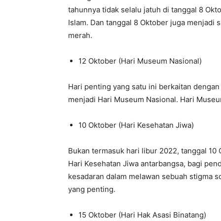
tahunnya tidak selalu jatuh di tanggal 8 Ok
Islam. Dan tanggal 8 Oktober juga menjadi s
merah.
12 Oktober (Hari Museum Nasional)
Hari penting yang satu ini berkaitan denga
menjadi Hari Museum Nasional. Hari Museum 
10 Oktober (Hari Kesehatan Jiwa)
Bukan termasuk hari libur 2022, tanggal 10 
Hari Kesehatan Jiwa antarbangsa, bagi pend
kesadaran dalam melawan sebuah stigma sosi
yang penting.
15 Oktober (Hari Hak Asasi Binatang)