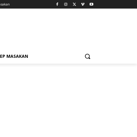
asakan
SEP MASAKAN