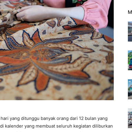
M
hari yang ditunggu banyak orang dari 12 bulan yang
h di kalender yang membuat seluruh kegiatan diliburkan