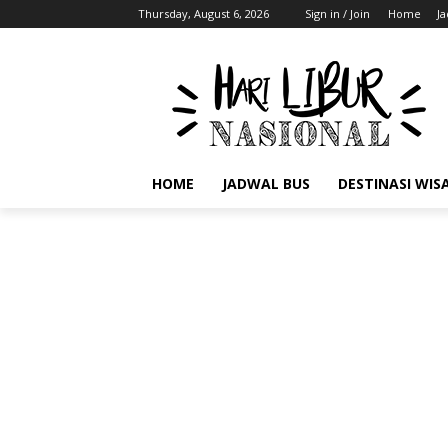
Thursday, August 6, 2026
Sign in / Join
Home
J
HOME
JADWAL BUS
DESTINASI WIS