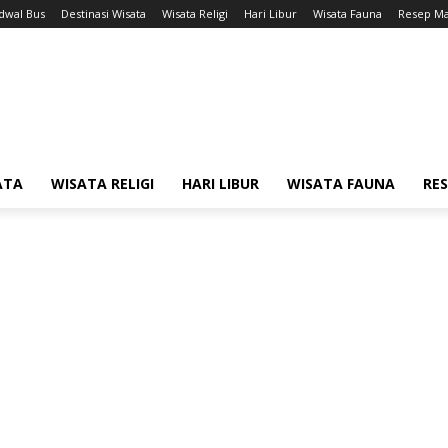
adwal Bus
Destinasi Wisata
Wisata Religi
Hari Libur
Wisata Fauna
Resep M
ATA
WISATA RELIGI
HARI LIBUR
WISATA FAUNA
RE