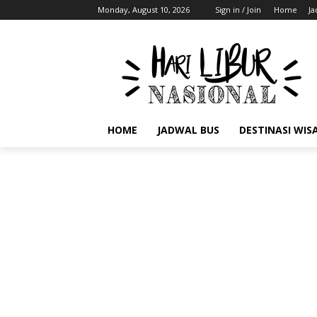
Monday, August 10, 2026
Sign in / Join
Home
Ja
HOME
JADWAL BUS
DESTINASI WIS