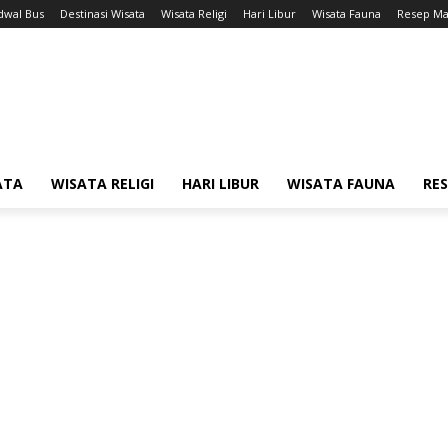
dwal Bus
Destinasi Wisata
Wisata Religi
Hari Libur
Wisata Fauna
Resep Ma
ATA
WISATA RELIGI
HARI LIBUR
WISATA FAUNA
RE