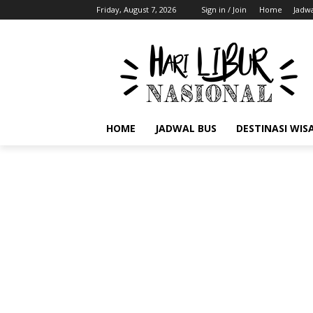
Friday, August 7, 2026
Sign in / Join
Home
Jadwa
HOME
JADWAL BUS
DESTINASI WIS