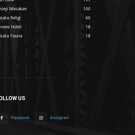
esep Masakan
100
sata Religi
60
eview Hotel
18
isata Fauna
18
OLLOW US
Facebook
Instagram