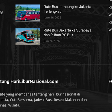
R
Rute Bus Lampung ke Jakarta
Terlengkap
026
Wi
June 16, 2026
R
W
Rute Bus Jakarta ke Surabaya
dan Pilihan PO Bus
June 9, 2026
tang HariLiburNasional.com
F
ite yang membahas tentang hari libur nasional di
nesia, Cuti Bersama, Jadwal Bus, Resep Makanan dan
inasi Wisata.