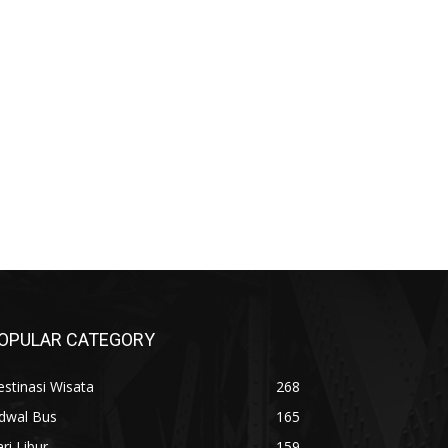
OPULAR CATEGORY
stinasi Wisata
268
adwal Bus
165
ri Libur
159