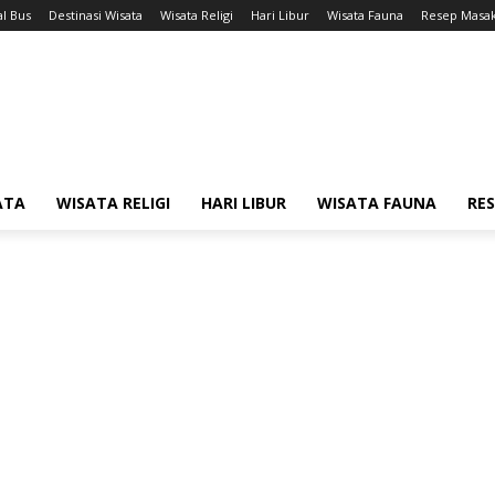
l Bus
Destinasi Wisata
Wisata Religi
Hari Libur
Wisata Fauna
Resep Masa
ATA
WISATA RELIGI
HARI LIBUR
WISATA FAUNA
RE