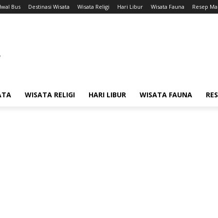
dwal Bus
Destinasi Wisata
Wisata Religi
Hari Libur
Wisata Fauna
Resep Ma
ATA
WISATA RELIGI
HARI LIBUR
WISATA FAUNA
RE