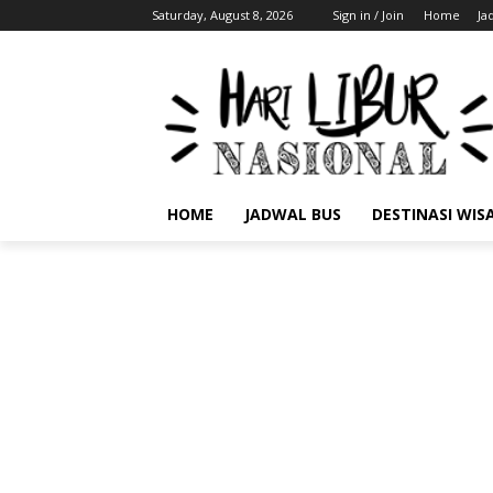
Saturday, August 8, 2026
Sign in / Join
Home
Ja
HOME
JADWAL BUS
DESTINASI WIS