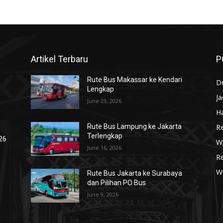
Artikel Terbaru
P
Rute Bus Makassar ke Kendari
De
Lengkap
J
June 23, 2026
Ha
R
Rute Bus Lampung ke Jakarta
Terlengkap
026
Wi
June 16, 2026
R
W
Rute Bus Jakarta ke Surabaya
dan Pilihan PO Bus
June 9, 2026