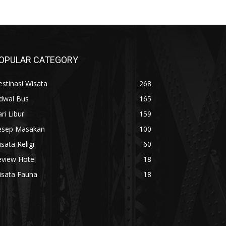
OPULAR CATEGORY
stinasi Wisata
268
adwal Bus
165
ri Libur
159
esep Masakan
100
sata Religi
60
eview Hotel
18
isata Fauna
18