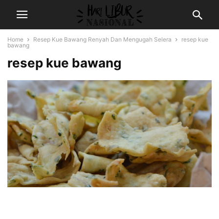
Home
Resep Kue Bawang Renyah Dan Mengugah Selera
resep kue
bawang
resep kue bawang