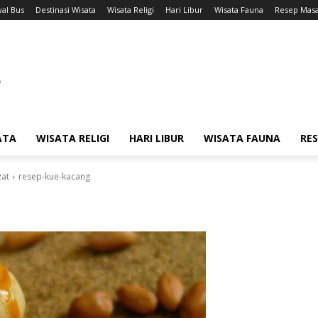
wal Bus
Destinasi Wisata
Wisata Religi
Hari Libur
Wisata Fauna
Resep Mas
ATA
WISATA RELIGI
HARI LIBUR
WISATA FAUNA
RE
zat
resep-kue-kacang