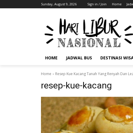
Sunday, August 9, 2026
Sign in / Join
Home
Jad
HOME
JADWAL BUS
DESTINASI WIS
Home
Resep Kue Kacang Tanah Yang Renyah Dan Le
resep-kue-kacang