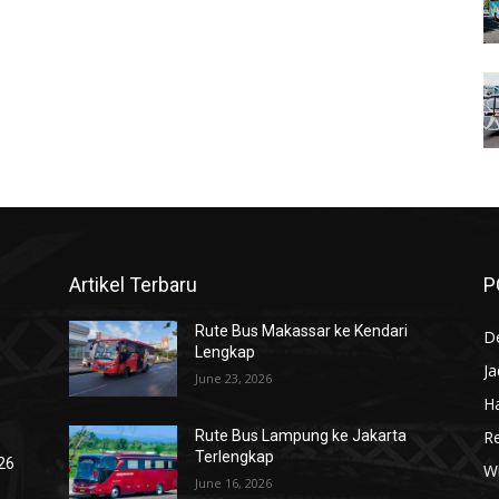
Artikel Terbaru
P
Rute Bus Makassar ke Kendari
De
Lengkap
J
June 23, 2026
Ha
R
Rute Bus Lampung ke Jakarta
Terlengkap
026
Wi
June 16, 2026