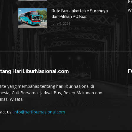
R
W
Rute Bus Jakarta ke Surabaya
dan Pilihan PO Bus
June 9, 2026
tang HariLiburNasional.com
F
ite yang membahas tentang hari libur nasional di
nesia, Cuti Bersama, Jadwal Bus, Resep Makanan dan
inasi Wisata.
act us:
info@hariliburnasional.com