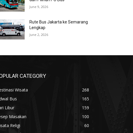
June 9, 2026
Rute Bus Jakarta ke Semarang
Lengkap
June 2, 2026
OPULAR CATEGORY
stinasi Wisata
268
adwal Bus
165
ri Libur
159
esep Masakan
100
sata Religi
60