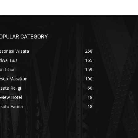
OPULAR CATEGORY
stinasi Wisata
268
adwal Bus
165
ri Libur
159
esep Masakan
100
sata Religi
60
eview Hotel
18
isata Fauna
18