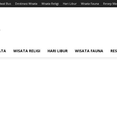
dwal Bus
Destinasi Wisata
Wisata Religi
Hari Libur
Wisata Fauna
Resep Ma
ATA
WISATA RELIGI
HARI LIBUR
WISATA FAUNA
RE