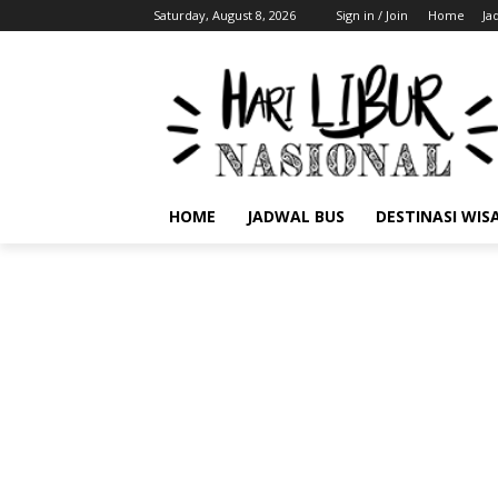
Saturday, August 8, 2026
Sign in / Join
Home
Ja
HOME
JADWAL BUS
DESTINASI WIS