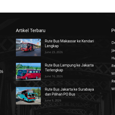
Artikel Terbaru
P
Rute Bus Makassar ke Kendari
De
Lengkap
J
June 23, 2026
Ha
R
Rute Bus Lampung ke Jakarta
Terlengkap
026
Wi
June 16, 2026
R
W
Rute Bus Jakarta ke Surabaya
dan Pilihan PO Bus
June 9, 2026