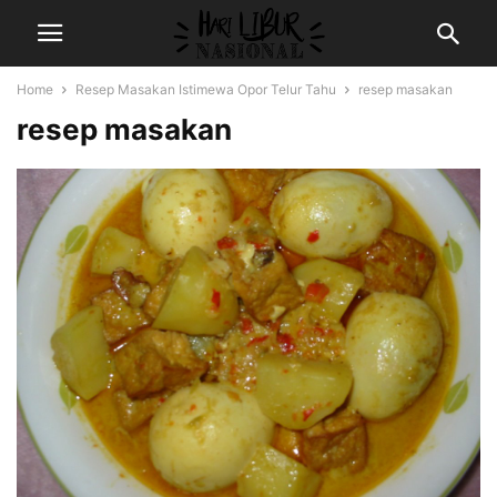
Home
Resep Masakan Istimewa Opor Telur Tahu
resep masakan
resep masakan