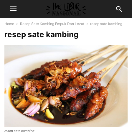
Home
Resep Sate Kambing Empuk Dan Lezat
resep sate kambing
resep sate kambing
resep sate kambing